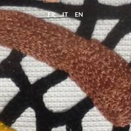
Contatti
FR
IT
EN